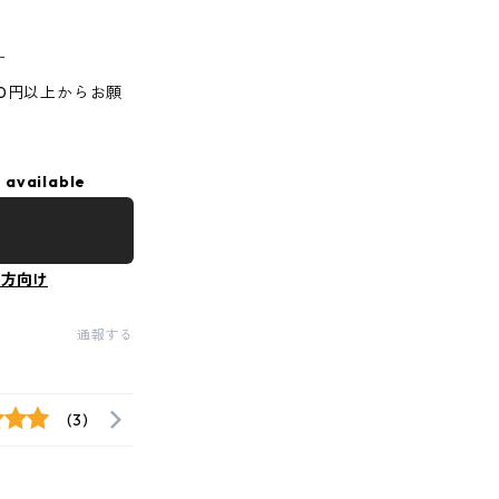
す
00円以上からお願
 available
の方向け
通報する
(3)