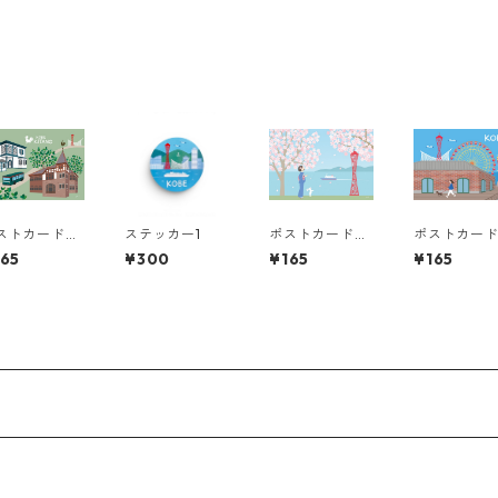
ストカード
ステッカー1
ポストカード
ポストカー
11
神戸23
神戸17
165
¥300
¥165
¥165