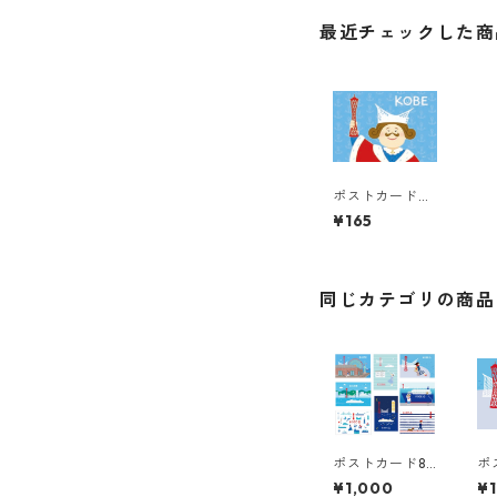
最近チェックした商
ポストカード
神戸4
¥165
同じカテゴリの商品
ポストカード8
ポ
枚セット
神
¥1,000
¥