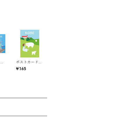
ド
ポストカード
神戸8
¥165