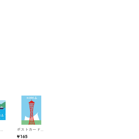
ド
ポストカード
神戸9
¥165